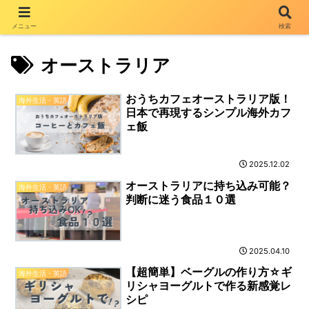
メニュー
検索
オーストラリア
おうちカフェオーストラリア版！
海外生活・英語
日本で再現するシンプル海外カフ
ェ飯
2025.12.02
オーストラリアに持ち込み可能？
海外生活・英語
判断に迷う食品１０選
2025.04.10
【超簡単】ベーグルの作り方☆ギ
海外生活・英語
リシャヨーグルトで作る新感覚レ
シピ