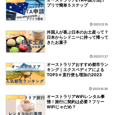
海外生活・英語
プリで簡単５ステップ
2023.12.15
外国人が喜ぶ日本のお土産って？
海外生活・英語
日本からシドニーに持って帰って
きたお菓子
2023.11.27
オーストラリアおすすめ都市ラン
旅行
キング｜エクスペディアによる
TOP3☆直行便も増加の2023
2023.10.30
オーストラリアWiFiレンタル事
海外生活・英語
情！旅行に契約は必要？フリー
WiFiじゃだめ？