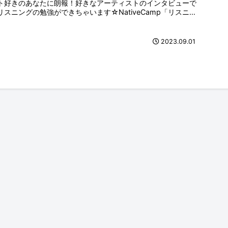
ト好きのあなたに朗報！好きなアーティストのインタビューで
リスニングの勉強ができちゃいます☆NativeCamp「リスニン
グマ...
2023.09.01